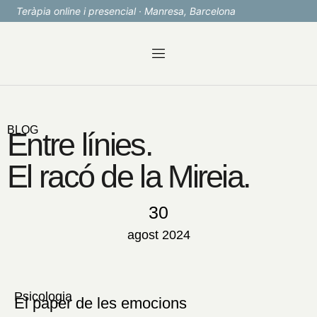
t.
Teràpia online i presencial · Manresa, Barcelona
BLOG
Entre línies.
El racó de la Mireia.
30
agost 2024
Psicologia
El paper de les emocions