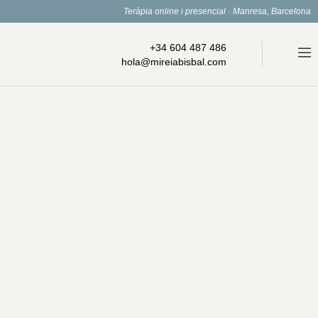
Teràpia online i presencial · Manresa, Barcelona
+34 604 487 486
hola@mireiabisbal.com