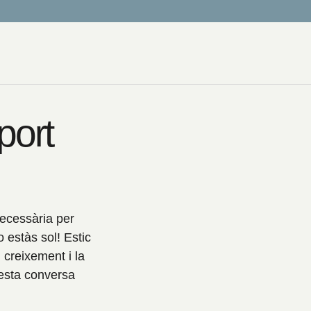
port
necessària per
 estàs sol! Estic
 creixement i la
esta conversa