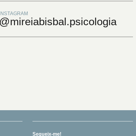
INSTAGRAM
@mireiabisbal.psicologia
Segueix-me!